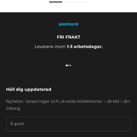
FRI FRAKT
Leverans inom
1-3 arbetsdagar.
Gå till 1
Gå till 2
Gå till 3
Håll dig uppdaterad
Nyheter, lanseringar och utvalda kollektioner – direkt i din
inkorg.