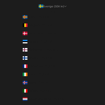
Sverige (SEK kr)
Land
Åland (EUR €)
Belgien (EUR €)
Danmark (DKK kr.)
Estland (EUR €)
Färöarna (DKK kr.)
Finland (EUR €)
Frankrike (EUR €)
Irland (EUR €)
Island (ISK kr)
Italien (EUR €)
Nederländerna (EUR €)