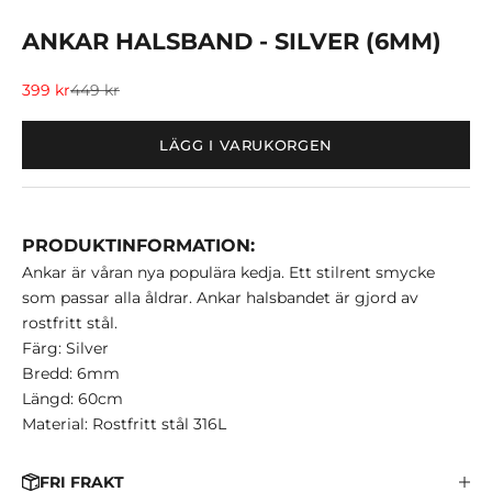
ANKAR HALSBAND - SILVER (6MM)
REA-pris
Pris
399 kr
449 kr
LÄGG I VARUKORGEN
PRODUKTINFORMATION:
Ankar är våran nya populära kedja. Ett stilrent smycke
som passar alla åldrar. Ankar halsbandet är gjord av
rostfritt stål.
Färg: Silver
Bredd: 6mm
Längd: 60cm
Material: Rostfritt stål 316L
FRI FRAKT