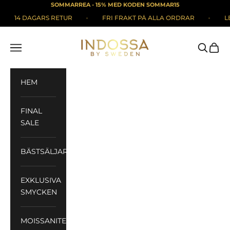
Hoppa till innehållet
SOMMARREA - 15% MED KODEN SOMMAR15
14 DAGARS RETUR
FRI FRAKT PÅ ALLA ORDRAR
LEVE
Indossa
Meny
Sök
Kund
HEM
FINAL
SALE
BÄSTSÄLJARE
EXKLUSIVA
SMYCKEN
MOISSANITE