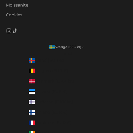
Moissanite
Cookies
Sverige (SEK kr)
Land
Åland (EUR €)
Belgien (EUR €)
Danmark (DKK kr.)
Estland (EUR €)
Färöarna (DKK kr.)
Finland (EUR €)
Frankrike (EUR €)