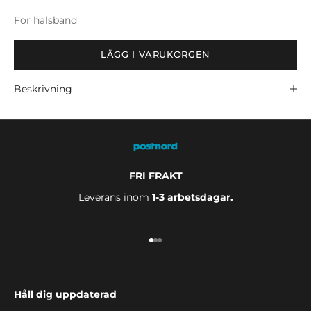
För halsband
LÄGG I VARUKORGEN
Beskrivning
FRI FRAKT
Leverans inom
1-3 arbetsdagar.
Gå till 1
Gå till 2
Gå till 3
Håll dig uppdaterad