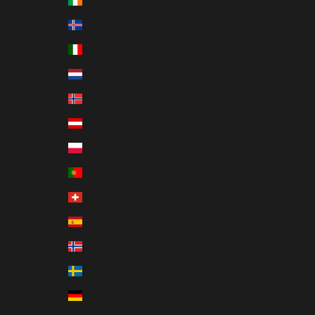
Irland (EUR €)
Island (ISK kr)
Italien (EUR €)
Nederländerna (EUR €)
Norge (NOK kr)
Österrike (EUR €)
Polen (PLN zł)
Portugal (EUR €)
Schweiz (CHF CHF)
Spanien (EUR €)
Svalbard och Jan Mayen (NOK kr)
Sverige (SEK kr)
Tyskland (EUR €)