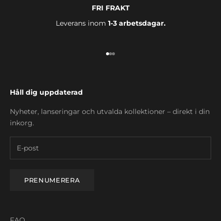
FRI FRAKT
Leverans inom
1-3 arbetsdagar.
Gå till 1
Gå till 2
Gå till 3
Håll dig uppdaterad
Nyheter, lanseringar och utvalda kollektioner – direkt i din
inkorg.
PRENUMERERA
FAQ