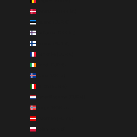
Belgien (EUR €)
Danmark (DKK kr.)
Estland (EUR €)
Färöarna (DKK kr.)
Finland (EUR €)
Frankrike (EUR €)
Irland (EUR €)
Island (ISK kr)
Italien (EUR €)
Nederländerna (EUR €)
Norge (NOK kr)
Österrike (EUR €)
Polen (PLN zł)