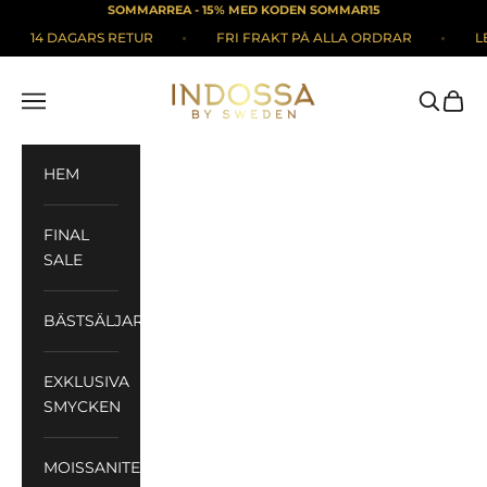
Hoppa till innehållet
SOMMARREA - 15% MED KODEN SOMMAR15
14 DAGARS RETUR
FRI FRAKT PÅ ALLA ORDRAR
LEV
Indossa
Meny
Sök
Kund
HEM
FINAL
SALE
BÄSTSÄLJARE
EXKLUSIVA
SMYCKEN
MOISSANITE