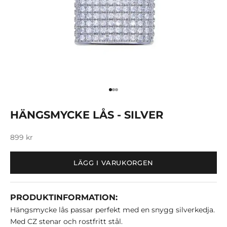
Gå till 1
Gå till 2
Gå till 3
HÄNGSMYCKE LÅS - SILVER
REA-pris
899 kr
LÄGG I VARUKORGEN
PRODUKTINFORMATION:
Hängsmycke lås passar perfekt med en snygg silverkedja.
Med CZ stenar och rostfritt stål.